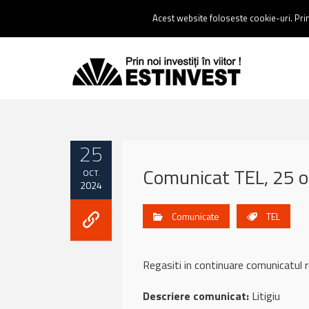
Contact:
0237 238 900 |
Email :
contact@estinvest.ro
Acest website foloseste cookie-uri. Prin 
25
Comunicat TEL, 25 
OCT.
2024
Comunicate
TEL
Regasiti in continuare comunicatul
Descriere comunicat:
Litigiu