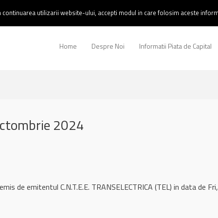
continuarea utilizarii website-ului, accepti modul in care folosim aceste informa
Home
Despre Noi
Informatii Piata de Capital
octombrie 2024
 remis de emitentul C.N.T.E.E. TRANSELECTRICA (TEL) in data de F