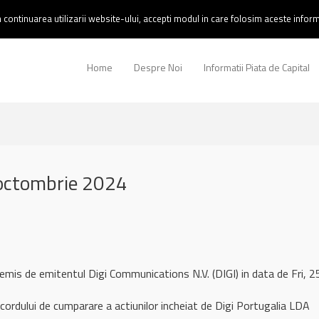
continuarea utilizarii website-ului, accepti modul in care folosim aceste informa
Home
Despre Noi
Informatii Piata de Capital
 octombrie 2024
remis de emitentul Digi Communications N.V. (DIGI) in data de Fri
cordului de cumparare a actiunilor incheiat de Digi Portugalia LDA