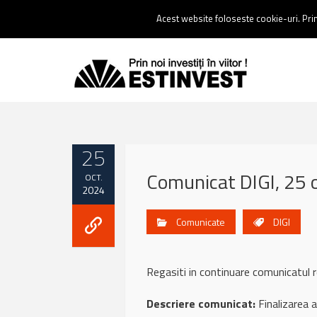
Contact:
0237 238 900 |
Email :
contact@estinvest.ro
Acest website foloseste cookie-uri. Prin 
25
Comunicat DIGI, 25
OCT.
2024
Comunicate
DIGI
Regasiti in continuare comunicatul 
Descriere comunicat:
Finalizarea a