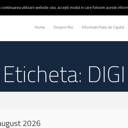
continuarea utilizarii website-ului, accepti modul in care folosim aceste informa
Home
Despre Noi
Informatii Piata de Capital
Eticheta: DIGI
 august 2026