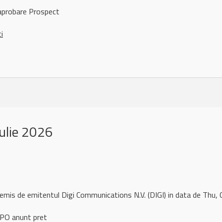
aprobare Prospect
ci
ulie 2026
remis de emitentul Digi Communications N.V. (DIGI) in data de Thu
IPO anunt pret