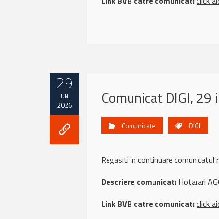
Link BVB catre comunicat:
click ai
29
Comunicat DIGI, 29 
IUN.
2026
Comunicate
DIGI
Regasiti in continuare comunicatul
Descriere comunicat:
Hotarari AG
Link BVB catre comunicat:
click ai