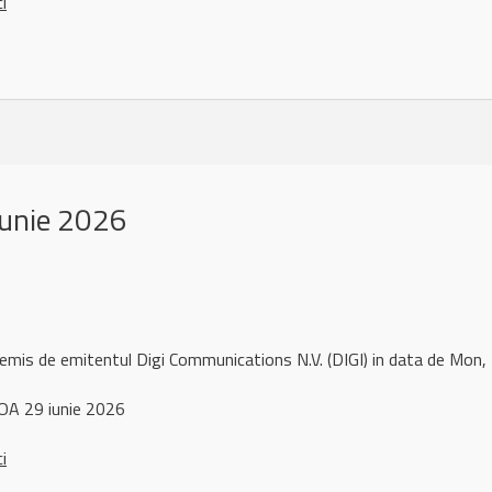
ci
iunie 2026
 remis de emitentul Digi Communications N.V. (DIGI) in data de Mo
OA 29 iunie 2026
ci