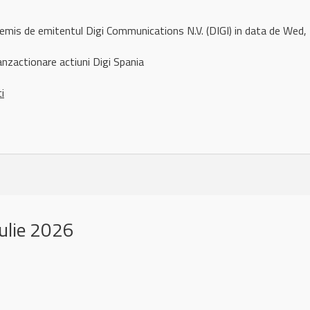
remis de emitentul Digi Communications N.V. (DIGI) in data de Wed
nzactionare actiuni Digi Spania
ci
ulie 2026