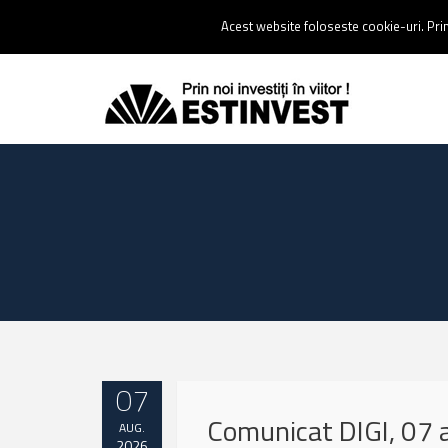
Contact:
0237 238 900 |
Email :
contact@estinvest.ro
Acest website foloseste cookie-uri. Prin 
07
Comunicat DIGI, 07
AUG.
2026