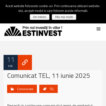
Acest website foloseste cookie-uri. Prin continuarea utilizarii website-
ului, accepti modul in care folosim aceste informatii.
Am inteles
Afla mai multe
11
IUN.
Comunicat TEL, 11 iunie 2025
Comunicate
TEL
Regasiti in continuare comunicatul remis de emitentul