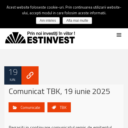
Acest website foloseste cookie-uri. Prin continuarea utilizarii website-
ului, accepti modul in care folosim aceste informatii.
Am inteles
Afla mai multe
19
IUN.
Comunicat TBK, 19 iunie 2025
Comunicate
TBK
Regasiti in continuare comunicatul remis de emitentul