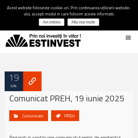
Acest website foloseste cookie-uri. Prin continuarea utilizarii website-
ului, accepti modul in care folosim aceste informatii.
Am inteles
Afla mai multe
19
IUN.
Comunicat PREH, 19 iunie 2025
Comunicate
PREH
Regasiti in continuare comunicatul remis de emitentul