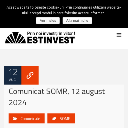
Acest website foloseste cookie-uri. Prin continuarea utilizarii website-
ului, accepti modul in care folosim aceste informatii.
Am inteles
Afla mai multe
12
AUG.
Comunicat SOMR, 12 august
2024
Comunicate
SOMR