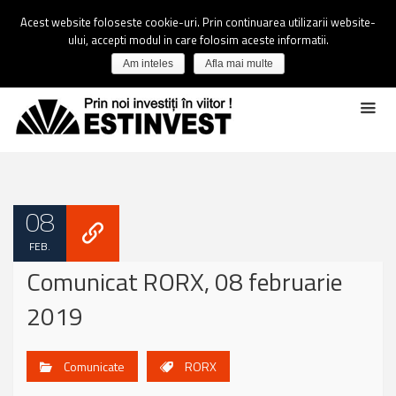
Acest website foloseste cookie-uri. Prin continuarea utilizarii website-
ului, accepti modul in care folosim aceste informatii.
Am inteles
Afla mai multe
08
FEB.
Comunicat RORX, 08 februarie
2019
Comunicate
RORX