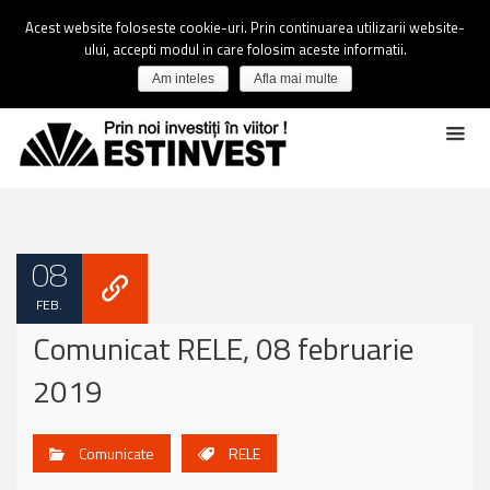
Acest website foloseste cookie-uri. Prin continuarea utilizarii website-
ului, accepti modul in care folosim aceste informatii.
Am inteles
Afla mai multe
08
FEB.
Comunicat RELE, 08 februarie
2019
Comunicate
RELE