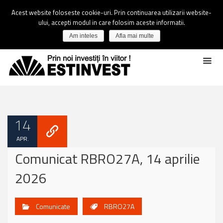
Acest website foloseste cookie-uri. Prin continuarea utilizarii website-
ului, accepti modul in care folosim aceste informatii.
Am inteles
Afla mai multe
14
APR.
Comunicat RBRO27A, 14 aprilie
2026
Comunicate
RBRO27A