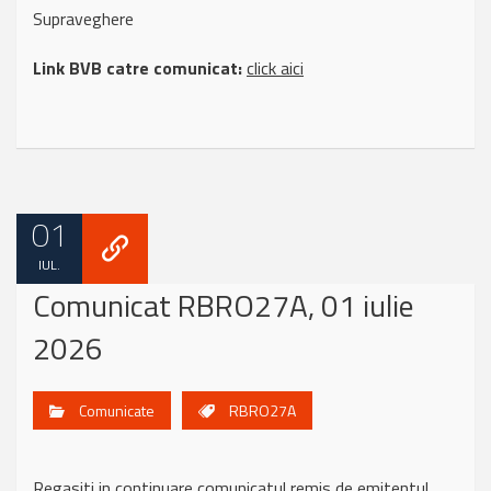
Supraveghere
Link BVB catre comunicat:
click aici
01
IUL.
Comunicat RBRO27A, 01 iulie
2026
Comunicate
RBRO27A
Regasiti in continuare comunicatul remis de emitentul