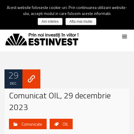
Acest website foloseste cookie-uri. Prin continuarea utilizarii website-
ului, accepti modul in care folosim aceste informatii.
Am inteles
Afla mai multe
29
DEC.
Comunicat OIL, 29 decembrie
2023
Comunicate
OIL