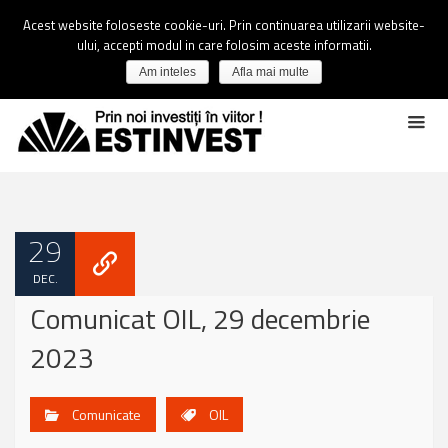
Acest website foloseste cookie-uri. Prin continuarea utilizarii website-
ului, accepti modul in care folosim aceste informatii.
Am inteles
Afla mai multe
29
DEC.
Comunicat OIL, 29 decembrie
2023
Comunicate
OIL