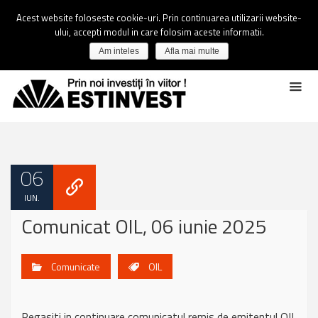
Acest website foloseste cookie-uri. Prin continuarea utilizarii website-
ului, accepti modul in care folosim aceste informatii.
Am inteles
Afla mai multe
06
IUN.
Comunicat OIL, 06 iunie 2025
Comunicate
OIL
Regasiti in continuare comunicatul remis de emitentul OIL