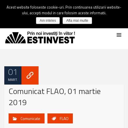
Acest website foloseste cookie-uri. Prin continuarea utilizarii website-
ului, accepti modul in care folosim aceste informatii.
Am inteles
Afla mai multe
01
MART.
Comunicat FLAO, 01 martie
2019
Comunicate
FLAO