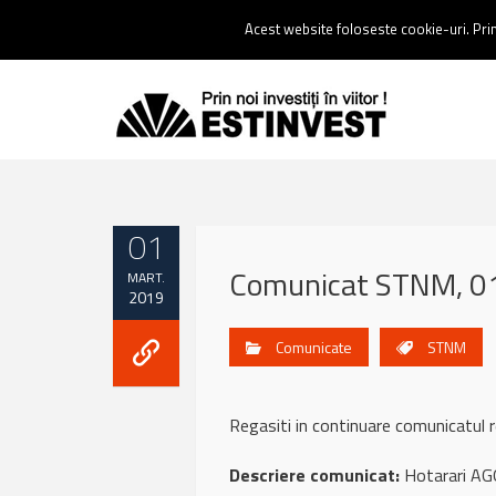
Contact:
0237 238 900 |
Email :
contact@estinvest.ro
Acest website foloseste cookie-uri. Prin 
01
Comunicat STNM, 0
MART.
2019
Comunicate
STNM
Regasiti in continuare comunicat
Descriere comunicat:
Hotarari AGO