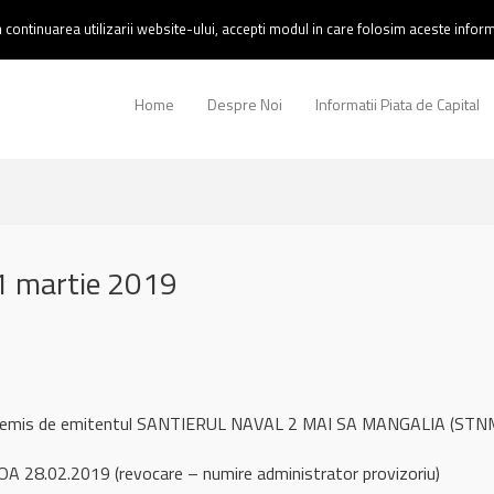
continuarea utilizarii website-ului, accepti modul in care folosim aceste informa
Home
Despre Noi
Informatii Piata de Capital
1 martie 2019
ul remis de emitentul SANTIERUL NAVAL 2 MAI SA MANGALIA (STNM)
A 28.02.2019 (revocare – numire administrator provizoriu)