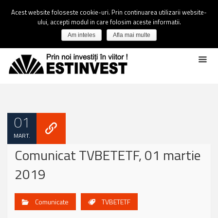
Acest website foloseste cookie-uri. Prin continuarea utilizarii website-
ului, accepti modul in care folosim aceste informatii.
Am inteles
Afla mai multe
01
MART.
Comunicat TVBETETF, 01 martie
2019
Comunicate
TVBETETF