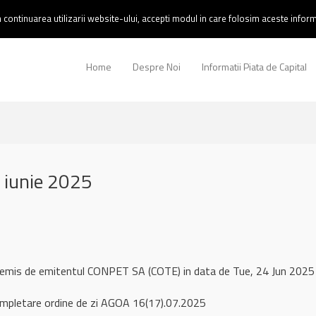
continuarea utilizarii website-ului, accepti modul in care folosim aceste informa
Home
Despre Noi
Informatii Piata de Capital
 iunie 2025
l remis de emitentul CONPET SA (COTE) in data de Tue, 24 Jun 202
ompletare ordine de zi AGOA 16(17).07.2025