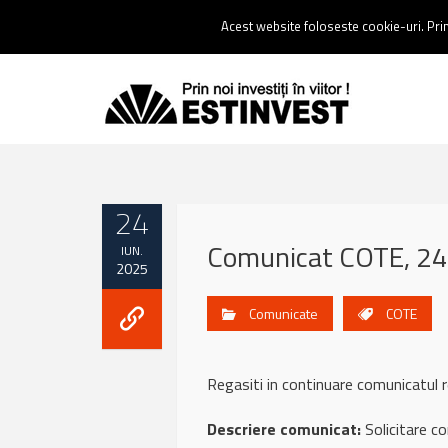
Contact:
0237 238 900 |
Email :
contact@estinvest.ro
Acest website foloseste cookie-uri. Prin 
24
Comunicat COTE, 24
IUN.
2025
Comunicate
COTE
Regasiti in continuare comunicatu
Descriere comunicat:
Solicitare c