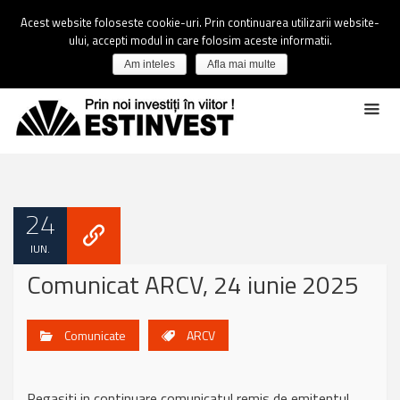
Acest website foloseste cookie-uri. Prin continuarea utilizarii website-
ului, accepti modul in care folosim aceste informatii.
Am inteles
Afla mai multe
24
IUN.
Comunicat ARCV, 24 iunie 2025
Comunicate
ARCV
Regasiti in continuare comunicatul remis de emitentul