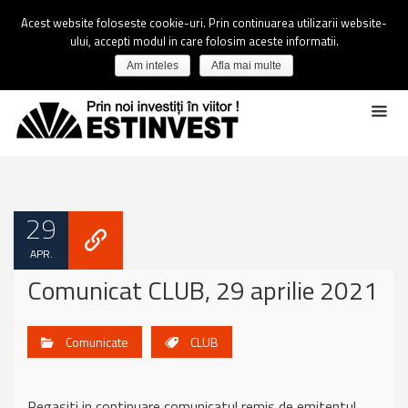
Acest website foloseste cookie-uri. Prin continuarea utilizarii website-
ului, accepti modul in care folosim aceste informatii.
Am inteles
Afla mai multe
29
APR.
Comunicat CLUB, 29 aprilie 2021
Comunicate
CLUB
Regasiti in continuare comunicatul remis de emitentul