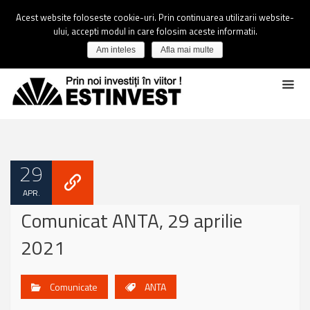
Acest website foloseste cookie-uri. Prin continuarea utilizarii website-
ului, accepti modul in care folosim aceste informatii.
Am inteles
Afla mai multe
29
APR.
Comunicat ANTA, 29 aprilie
2021
Comunicate
ANTA