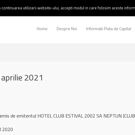
continuarea utilizarii website-ului, accepti modul in care folosim aceste informa
Home
Despre Noi
Informatii Piata de Capital
aprilie 2021
ul remis de emitentul HOTEL CLUB ESTIVAL 2002 SA NEPTUN (CLUB)
l 2020