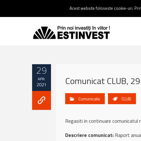
Contact:
0237 238 900 |
Email :
contact@estinvest.ro
Acest website foloseste cookie-uri. Prin 
29
Comunicat CLUB, 29 
APR.
2021
Comunicate
CLUB
Regasiti in continuare comunicat
Descriere comunicat:
Raport anua