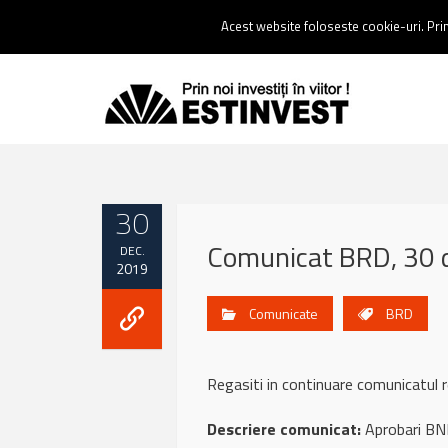
Contact:
0237 238 900 |
Email :
contact@estinvest.ro
Acest website foloseste cookie-uri. Prin 
30
Comunicat BRD, 30 
DEC.
2019
Comunicate
BRD
Regasiti in continuare comunicat
Descriere comunicat:
Aprobari BN