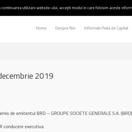
continuarea utilizarii website-ului, accepti modul in care folosim aceste informa
Home
Despre Noi
Informatii Piata de Capital
decembrie 2019
ul remis de emitentul BRD – GROUPE SOCIETE GENERALE S.A. (BRD
R conducere executiva