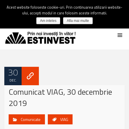
Acest website foloseste cookie-uri. Prin continuarea utilizarii website-
ului, accepti modul in care folosim aceste informatii.
Am inteles
Afla mai multe
30
DEC.
Comunicat VIAG, 30 decembrie
2019
Comunicate
VIAG