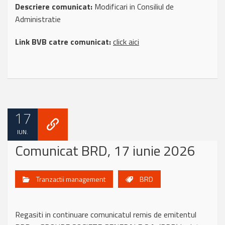
Descriere comunicat:
Modificari in Consiliul de
Administratie
Link BVB catre comunicat:
click aici
17
IUN.
Comunicat BRD, 17 iunie 2026
Tranzactii management
BRD
Regasiti in continuare comunicatul remis de emitentul