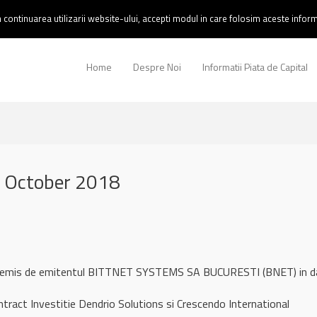
continuarea utilizarii website-ului, accepti modul in care folosim aceste informa
Home
Despre Noi
Informatii Piata de Capital
 October 2018
ul remis de emitentul BITTNET SYSTEMS SA BUCURESTI (BNET) in 
ract Investitie Dendrio Solutions si Crescendo International