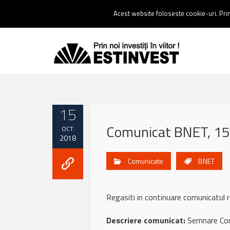
Contact:
0237 238 900 |
Email :
contact@estinvest.ro
Acest website foloseste cookie-uri. Prin 
15
Comunicat BNET, 15
OCT.
2018
Comunicate
BNET
Regasiti in continuare comunicat
Descriere comunicat:
Semnare Cont