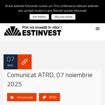
Acest website foloseste cookie-uri. Prin continuarea utilizarii website-
ului, accepti modul in care folosim aceste informatii.
Am inteles
Afla mai multe
07
NOV.
Comunicat ATRD, 07 noiembrie
2025
Comunicate
ATRD