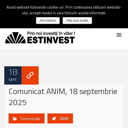
Acest website foloseste cookie-uri. Prin continuarea utilizarii website-
ului, accepti modul in care folosim aceste informatii.
Am inteles
Afla mai multe
18
SEPT.
Comunicat ANIM, 18 septembrie
2025
Comunicate
ANIM