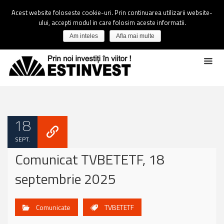
Acest website foloseste cookie-uri. Prin continuarea utilizarii website-
ului, accepti modul in care folosim aceste informatii.
Am inteles
Afla mai multe
18
SEPT.
Comunicat TVBETETF, 18
septembrie 2025
Comunicate
TVBETETF