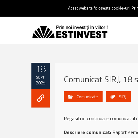
Contact:
0237 238 900 |
Email :
contact@estinvest.ro
Acest website foloseste cookie-uri. Prin 
18
Comunicat SIRJ, 18 
SEPT.
2025
Comunicate
SIRJ
Regasiti in continuare comunicatul
Descriere comunicat:
Raport seme