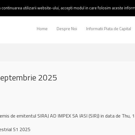
continuarea utilizarii website-ului, accepti modul in care folosim aceste informa
Home
Despre Noi
Informatii Piata de Capital
septembrie 2025
 remis de emitentul SIRAJ AD IMPEX SA IASI (SIRJ) in data de Thu
strial S1 2025