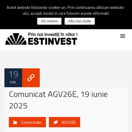
Acest website foloseste cookie-uri. Prin continuarea utilizarii website-
ului, accepti modul in care folosim aceste informatii.
Am inteles
Afla mai multe
19
IUN.
Comunicat AGV26E, 19 iunie
2025
Comunicate
AGV26E