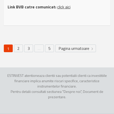
Link BVB catre comunicat:
click aici
2
3
…
5
Pagina urmatoare
1
ESTINVEST atentioneaza clientii sau potentialii clienti ca investitiile
financiare implica anumite riscuri specifice, caracteristice
instrumentelor financiare.
Pentru detalii consultati sectiunea "Despre noi", Document de
prezentare.