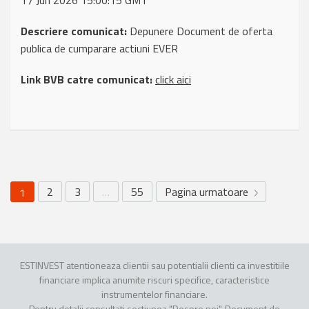
17 Jun 2026 15:00:15 GMT
Descriere comunicat:
Depunere Document de oferta
publica de cumparare actiuni EVER
Link BVB catre comunicat:
click aici
2
3
…
55
Pagina urmatoare
1
ESTINVEST atentioneaza clientii sau potentialii clienti ca investitiile
financiare implica anumite riscuri specifice, caracteristice
instrumentelor financiare.
Pentru detalii consultati sectiunea "Despre noi", Document de