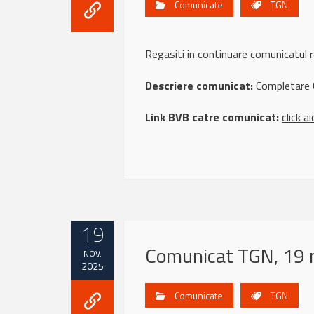
Comunicate
TGN
Regasiti in continuare comunicatul
Descriere comunicat:
Completare 
Link BVB catre comunicat:
click ai
19
Comunicat TGN, 19 
NOV.
2025
Comunicate
TGN