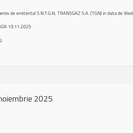
l remis de emitentul S.N.T.G.N. TRANSGAZ S.A. (TGN) in data de W
GOA 19.11.2025
ci
noiembrie 2025