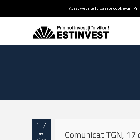
Contact:
0237 238 900 |
Email :
contact@estinvest.ro
Acest website foloseste cookie-uri. Prin 
17
Comunicat TGN, 17 
DEC.
2025