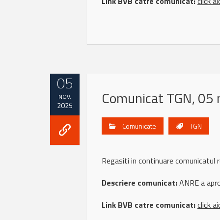
Link BVB catre comunicat:
click ai
05
Comunicat TGN, 05 
NOV.
2025
Comunicate
TGN
Regasiti in continuare comunicatu
Descriere comunicat:
ANRE a apro
Link BVB catre comunicat:
click ai