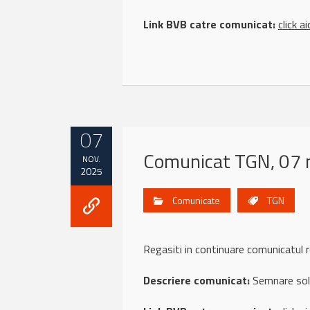
Link BVB catre comunicat:
click ai
07
Comunicat TGN, 07 
NOV.
2025
Comunicate
TGN
Regasiti in continuare comunicatul
Descriere comunicat:
Semnare soli