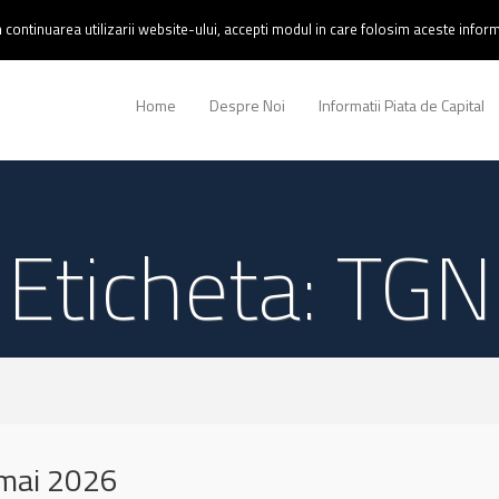
continuarea utilizarii website-ului, accepti modul in care folosim aceste informa
Home
Despre Noi
Informatii Piata de Capital
Eticheta: TGN
mai 2026