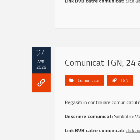
Link BVB catre comunicat:
click ai
24
Comunicat TGN, 24 a
APR.
2026
Comunicate
TGN
Regasiti in continuare comunicatul
Descriere comunicat:
Simbol in: Vol
Link BVB catre comunicat:
click ai