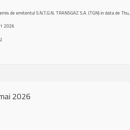
 remis de emitentul S.N.T.G.N. TRANSGAZ S.A. (TGN) in data de T
 1 2026
ci
mai 2026