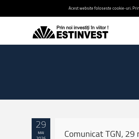
Contact:
0237 238 900 |
Email :
contact@estinvest.ro
Acest website foloseste cookie-uri. Prin 
29
Comunicat TGN, 29 
MAI
2026