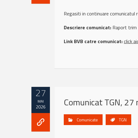
Regasiti in continuare comunicatul
Descriere comunicat:
Raport trim
Link BVB catre comunicat:
click ai
27
Comunicat TGN, 27 
MAI
2026
Comunicate
TGN