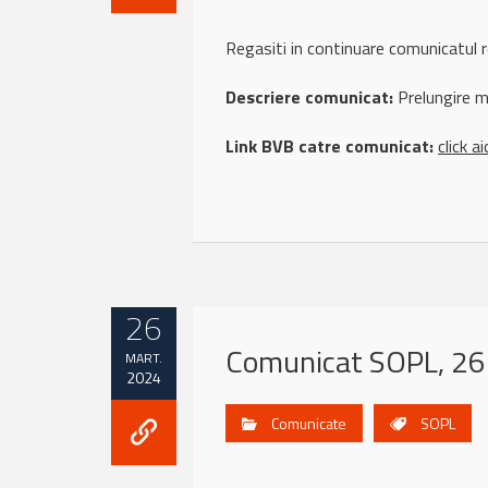
Regasiti in continuare comunicat
Descriere comunicat:
Prelungire m
Link BVB catre comunicat:
click ai
26
Comunicat SOPL, 26
MART.
2024
Comunicate
SOPL