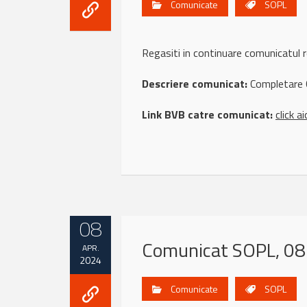
Comunicate
SOPL
Regasiti in continuare comunicatu
Descriere comunicat:
Completare 
Link BVB catre comunicat:
click ai
08
Comunicat SOPL, 08 
APR.
2024
Comunicate
SOPL