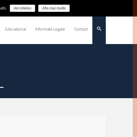
tii.
Am inteles
Afla mai multe
Educational
Informatii Legale
Contact
L