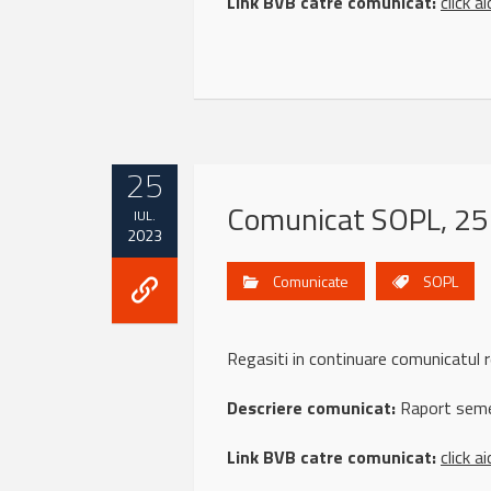
Link BVB catre comunicat:
click ai
25
Comunicat SOPL, 25 
IUL.
2023
Comunicate
SOPL
Regasiti in continuare comunicatu
Descriere comunicat:
Raport seme
Link BVB catre comunicat:
click ai