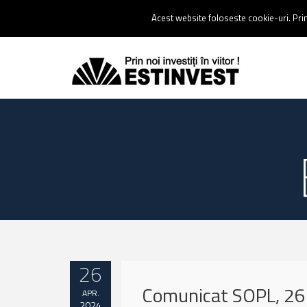
Contact:
0237 238 900 |
Email :
contact@estinvest.ro
Acest website foloseste cookie-uri. Prin 
26
Comunicat SOPL, 26 
APR.
2024