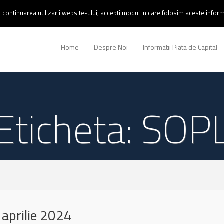
continuarea utilizarii website-ului, accepti modul in care folosim aceste informa
Home
Despre Noi
Informatii Piata de Capital
Eticheta: SOP
aprilie 2024