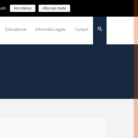
tii.
Am inteles
Afla mai multe
Educational
Informatii Legale
Contact
B