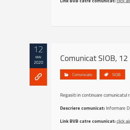
Link BVB catre comunicat:
click ai
12
Comunicat SIOB, 12
MAI
2020
Comunicate
SIOB
Regasiti in continuare comunicatu
Descriere comunicat:
Informare De
Link BVB catre comunicat:
click ai