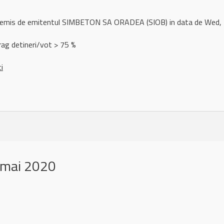
ul remis de emitentul SIMBETON SA ORADEA (SIOB) in data de We
rag detineri/vot > 75 %
ci
 mai 2020