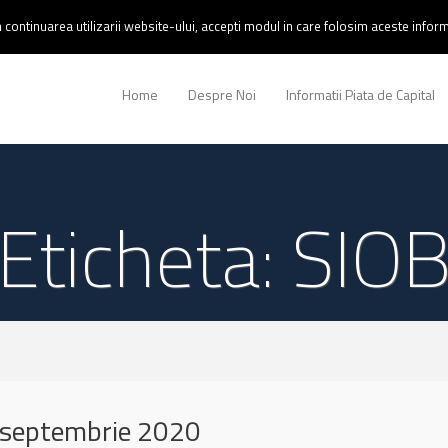
continuarea utilizarii website-ului, accepti modul in care folosim aceste informa
Home
Despre Noi
Informatii Piata de Capital
Eticheta: SIO
 septembrie 2020