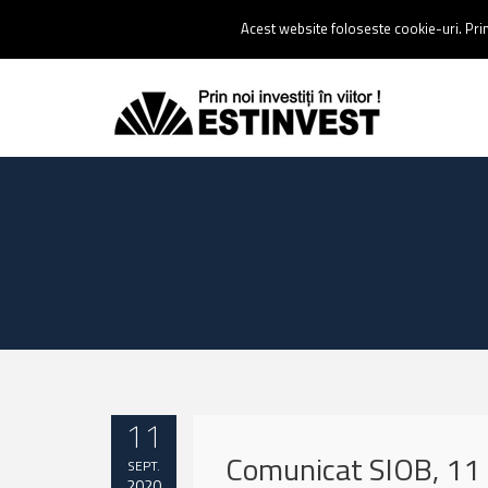
Contact:
0237 238 900 |
Email :
contact@estinvest.ro
Acest website foloseste cookie-uri. Prin 
11
Comunicat SIOB, 11
SEPT.
2020