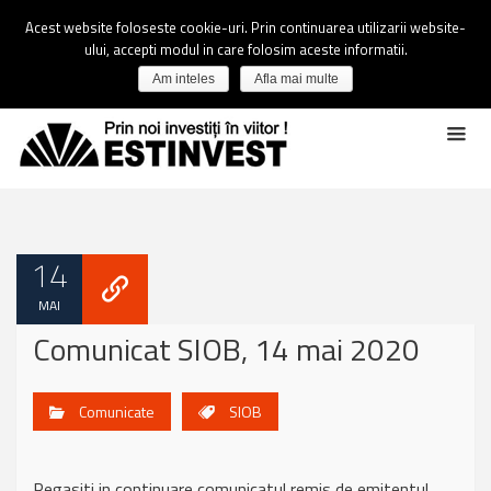
Acest website foloseste cookie-uri. Prin continuarea utilizarii website-
ului, accepti modul in care folosim aceste informatii.
Am inteles
Afla mai multe
14
MAI
Comunicat SIOB, 14 mai 2020
Comunicate
SIOB
Regasiti in continuare comunicatul remis de emitentul