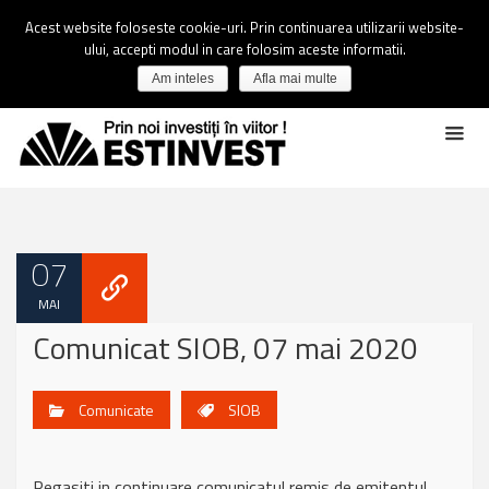
Acest website foloseste cookie-uri. Prin continuarea utilizarii website-
ului, accepti modul in care folosim aceste informatii.
Am inteles
Afla mai multe
07
MAI
Comunicat SIOB, 07 mai 2020
Comunicate
SIOB
Regasiti in continuare comunicatul remis de emitentul