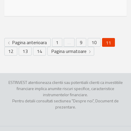
Pagina anterioara
1
…
9
10
11
12
13
14
Pagina urmatoare
ESTINVEST atentioneaza clientii sau potentialii clienti ca investitiile
financiare implica anumite riscuri specifice, caracteristice
instrumentelor financiare.
Pentru detalii consultati sectiunea "Despre noi", Document de
prezentare.