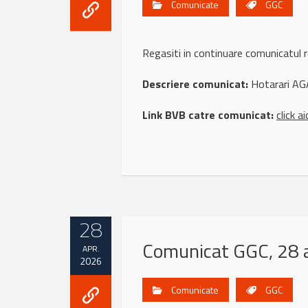
Comunicate
GGC
Regasiti in continuare comunicatu
Descriere comunicat:
Hotarari AG
Link BVB catre comunicat:
click ai
28
Comunicat GGC, 28 a
APR.
2026
Comunicate
GGC