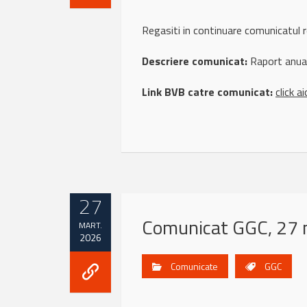
Regasiti in continuare comunicatu
Descriere comunicat:
Raport anua
Link BVB catre comunicat:
click ai
27
Comunicat GGC, 27 
MART.
2026
Comunicate
GGC