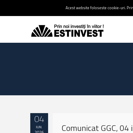
Contact:
0237 238 900 |
Email :
contact@estinvest.ro
Acest website foloseste cookie-uri. Prin 
04
Comunicat GGC, 04 
IUN.
2026