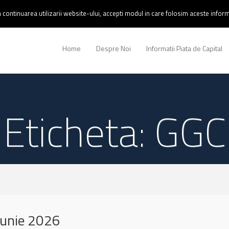
continuarea utilizarii website-ului, accepti modul in care folosim aceste informa
Home
Despre Noi
Informatii Piata de Capital
Eticheta: GGC
iunie 2026