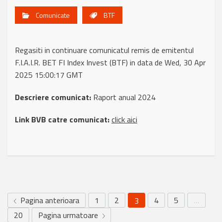
Comunicate
BTF
Regasiti in continuare comunicatul remis de emitentul
F.I.A.I.R. BET FI Index Invest (BTF) in data de Wed, 30 Apr
2025 15:00:17 GMT
Descriere comunicat:
Raport anual 2024
Link BVB catre comunicat:
click aici
Pagina anterioara
1
2
4
5
…
3
20
Pagina urmatoare