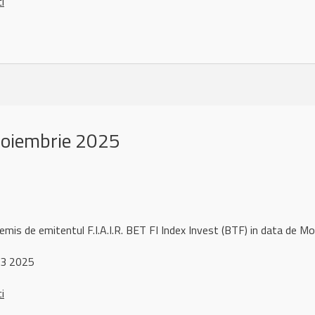
ci
noiembrie 2025
remis de emitentul F.I.A.I.R. BET FI Index Invest (BTF) in data d
 3 2025
ci