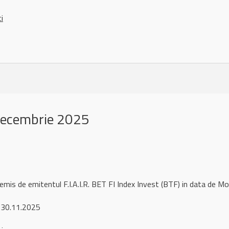
ci
decembrie 2025
remis de emitentul F.I.A.I.R. BET FI Index Invest (BTF) in data d
 30.11.2025