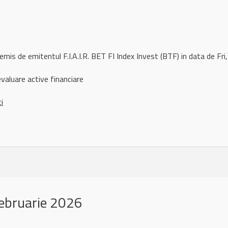
remis de emitentul F.I.A.I.R. BET FI Index Invest (BTF) in data de 
aluare active financiare
ci
ebruarie 2026