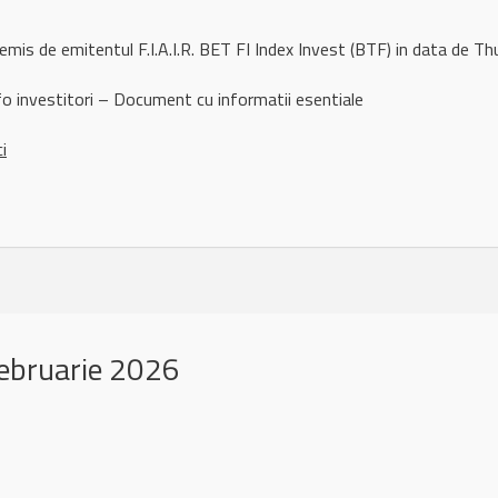
remis de emitentul F.I.A.I.R. BET FI Index Invest (BTF) in data de
fo investitori – Document cu informatii esentiale
ci
ebruarie 2026