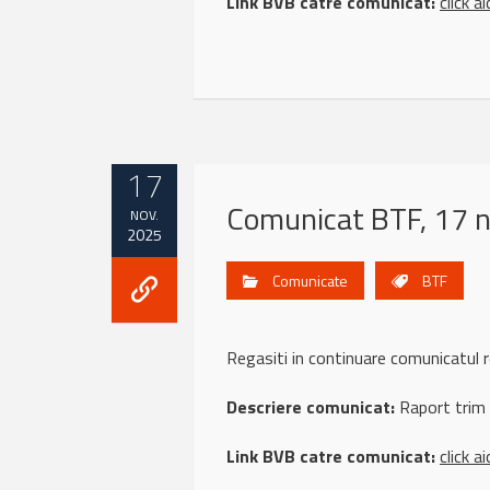
Link BVB catre comunicat:
click ai
17
Comunicat BTF, 17 
NOV.
2025
Comunicate
BTF
Regasiti in continuare comunicatul 
Descriere comunicat:
Raport trim
Link BVB catre comunicat:
click ai