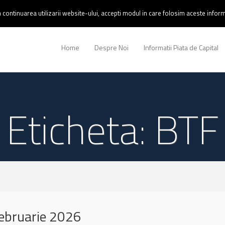
continuarea utilizarii website-ului, accepti modul in care folosim aceste informa
Home
Despre Noi
Informatii Piata de Capital
Eticheta: BTF
ebruarie 2026