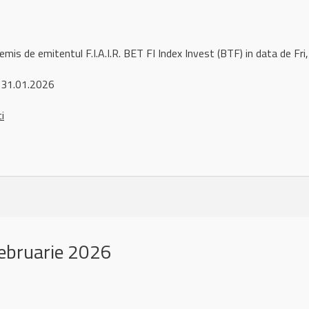
remis de emitentul F.I.A.I.R. BET FI Index Invest (BTF) in data de 
 31.01.2026
ci
ebruarie 2026