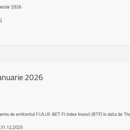
anciar 2026
ci
anuarie 2026
remis de emitentul F.I.A.I.R. BET FI Index Invest (BTF) in data de
 31.12.2025