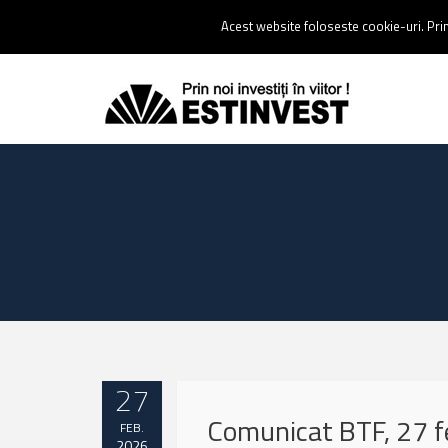
Contact:
0237 238 900 |
Email :
contact@estinvest.ro
Acest website foloseste cookie-uri. Prin 
27
Comunicat BTF, 27 f
FEB.
2026