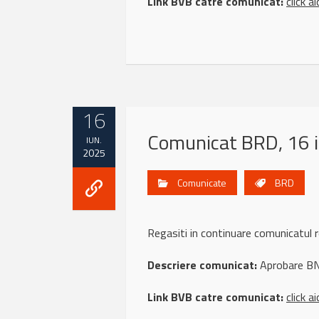
Link BVB catre comunicat:
click ai
16
Comunicat BRD, 16 
IUN.
2025
Comunicate
BRD
Regasiti in continuare comunicat
Descriere comunicat:
Aprobare BNR
Link BVB catre comunicat:
click ai