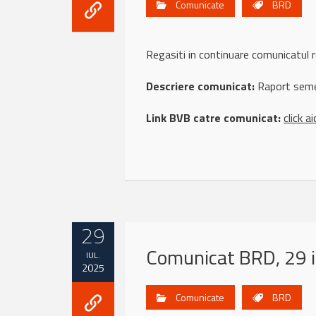
Comunicate
BRD
Regasiti in continuare comunicatu
Descriere comunicat:
Raport seme
Link BVB catre comunicat:
click ai
29
Comunicat BRD, 29 i
IUL.
2025
Comunicate
BRD