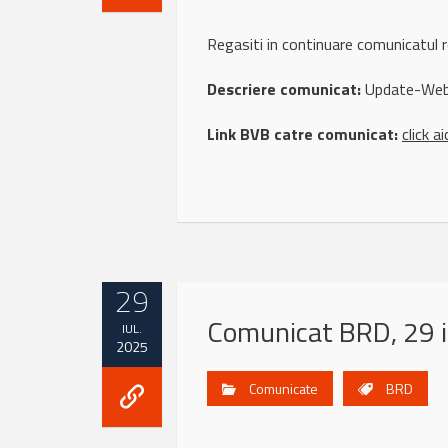
Regasiti in continuare comunicatu
Descriere comunicat:
Update-Webca
Link BVB catre comunicat:
click ai
29
Comunicat BRD, 29 i
IUL.
2025
Comunicate
BRD