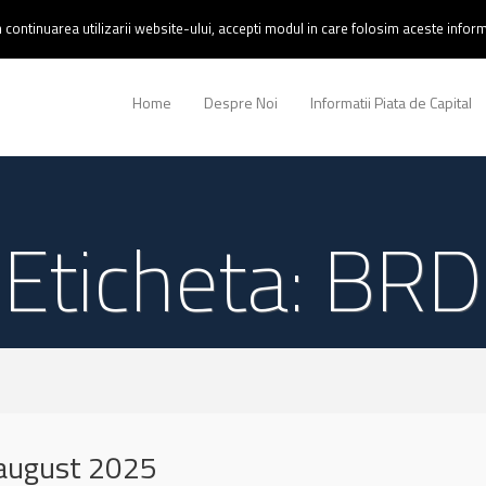
continuarea utilizarii website-ului, accepti modul in care folosim aceste informa
Home
Despre Noi
Informatii Piata de Capital
Eticheta: BRD
august 2025