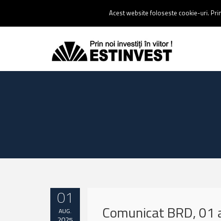
Contact:
0237 238 900 |
Email :
contact@estinvest.ro
Acest website foloseste cookie-uri. Prin 
01
Comunicat BRD, 01 
AUG.
2025