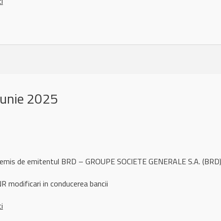
ci
iunie 2025
ul remis de emitentul BRD – GROUPE SOCIETE GENERALE S.A. (BRD)
 modificari in conducerea bancii
ci