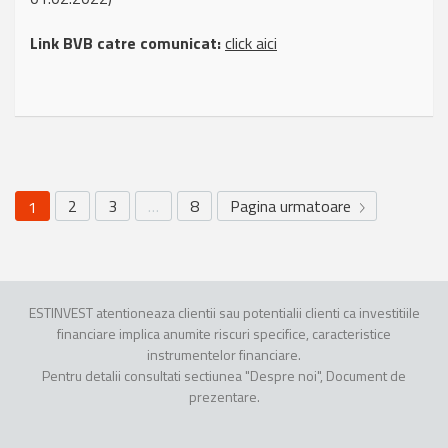
Link BVB catre comunicat:
click aici
2
3
…
8
Pagina urmatoare
1
ESTINVEST atentioneaza clientii sau potentialii clienti ca investitiile
financiare implica anumite riscuri specifice, caracteristice
instrumentelor financiare.
Pentru detalii consultati sectiunea "Despre noi", Document de
prezentare.