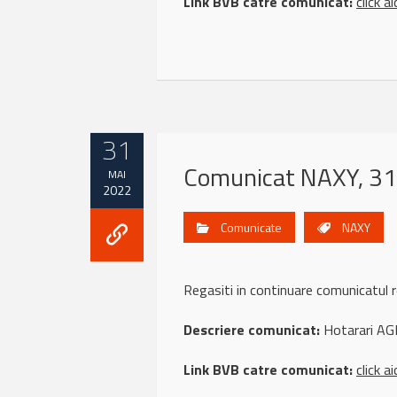
Link BVB catre comunicat:
click ai
31
Comunicat NAXY, 31
MAI
2022
Comunicate
NAXY
Regasiti in continuare comunicatu
Descriere comunicat:
Hotarari AG
Link BVB catre comunicat:
click ai