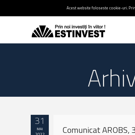
Contact:
0237 238 900 |
Email :
contact@estinvest.ro
Acest website foloseste cookie-uri. Prin 
Arhi
31
Comunicat AROBS, 
MAI
2022