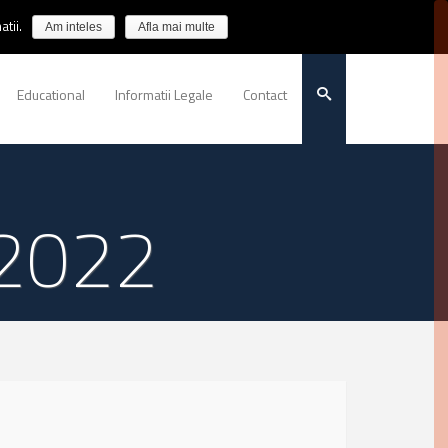
tii.
Am inteles
Afla mai multe
Educational
Informatii Legale
Contact
 2022