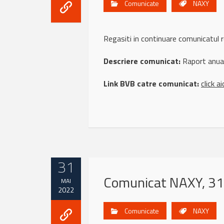
Comunicate
NAXY
Regasiti in continuare comunicatu
Descriere comunicat:
Raport anual 
Link BVB catre comunicat:
click ai
31
Comunicat NAXY, 31
MAI
2022
Comunicate
NAXY