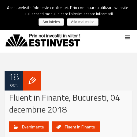
Acest website foloseste cookie-uri. Prin continuarea utilizarii website-
ului, accepti modul in care folosim aceste informatii.
Am inteles
Afla mai multe
18
OCT.
Fluent in Finante, Bucuresti, 04
decembrie 2018
Evenimente
Fluent in Finante