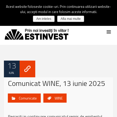
Acest website foloseste cookie-uri. Prin continuarea utilizarii website-
ului, accepti modul in care folosim aceste informatii.
Am inteles
Afla mai multe
13
IUN.
Comunicat WINE, 13 iunie 2025
Comunicate
WINE
Regasiti in continuare comunicatul remis de emitentul