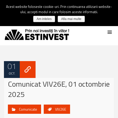
Acest website foloseste cookie-uri. Prin continuarea utilizarii website-
ului, accepti modul in care folosim aceste informatii.
Am inteles
Afla mai multe
01
OCT.
Comunicat VIV26E, 01 octombrie
2025
Comunicate
VIV26E