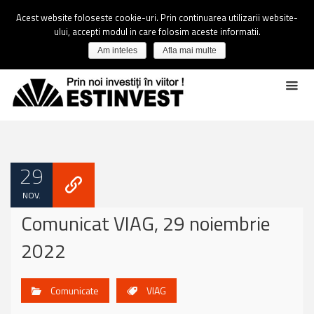
Acest website foloseste cookie-uri. Prin continuarea utilizarii website-
ului, accepti modul in care folosim aceste informatii.
Am inteles
Afla mai multe
29
NOV.
Comunicat VIAG, 29 noiembrie
2022
Comunicate
VIAG